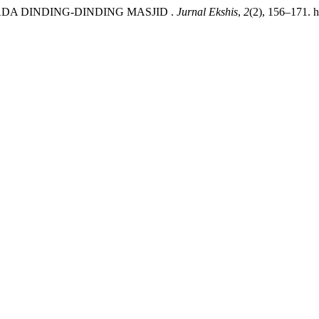
I PADA DINDING-DINDING MASJID .
Jurnal Ekshis
,
2
(2), 156–171. h